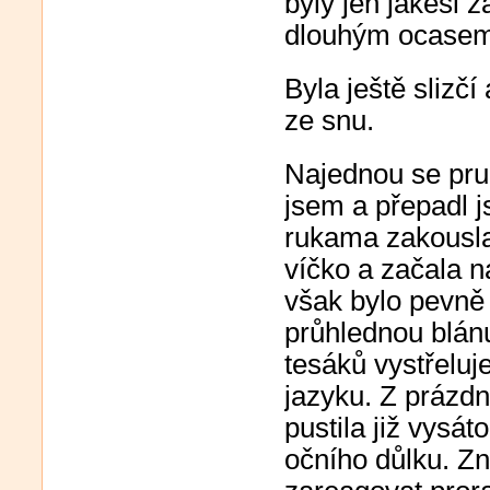
byly jen jakési 
dlouhým ocasem. 
Byla ještě slizčí
ze snu.
Najednou se prud
jsem a přepadl j
rukama zakousla
víčko a začala na
však bylo pevně 
průhlednou blánu
tesáků vystřelu
jazyku. Z prázdn
pustila již vysá
očního důlku. Zno