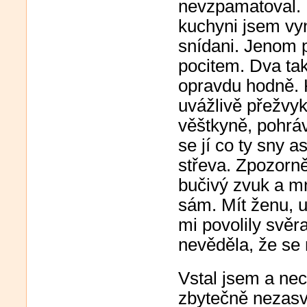
nevzpamatoval. 
kuchyni jsem vyn
snídani. Jenom 
pocitem. Dva ta
opravdu hodně. 
uvážlivě přežvy
věštkyně, pohráv
se jí co ty sny 
střeva. Zpozorně
bučivý zvuk a mn
sám. Mít ženu, u
mi povolily svěr
nevěděla, že se 
Vstal jsem a nec
zbytečně nezasvi