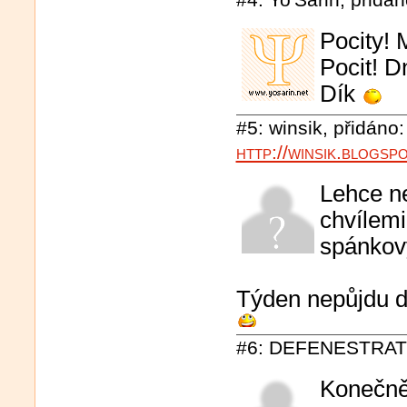
Pocity! 
Pocit! D
Dík
#5: winsik, přidáno:
http://winsik.blogsp
Lehce ne
chvílemi
spánkov
Týden nepůjdu d
#6: DEFENESTRATOR
Konečně 