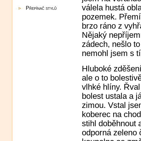
válela hustá obl
Přepínač stylů
pozemek. Přemít
brzo ráno z vyhř
Nějaký nepříjemn
zádech, nešlo to
nemohl jsem s tí
Hluboké zděšení
ale o to bolestiv
vlhké hlíny. Řva
bolest ustala a j
zimou. Vstal jse
koberec na chodb
stihl doběhnout 
odporná zeleno 