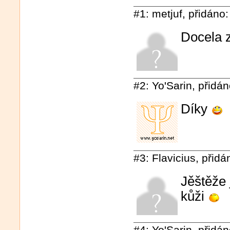
#1: metjuf, přidáno:
Docela 
#2: Yo'Sarin, přidá
Díky
#3: Flavicius, přidá
Jěštěže 
kůži
#4: Yo'Sarin, přidá