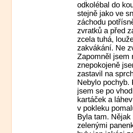
odkolébal do ko
stejně jako ve sn
záchodu potřísn
zvratků a před z
zcela tuhá, louž
zakvákání. Ne zv
Zapomněl jsem n
znepokojeně jse
zastavil na sprc
Nebylo pochyb. 
jsem se po vhod
kartáček a láhe
v pokleku pomal
Byla tam. Nějak 
zelenými panenk