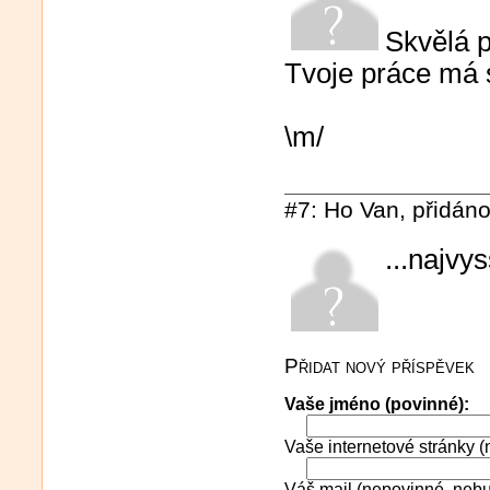
Skvělá p
Tvoje práce má 
\m/
#7: Ho Van, přidáno
...najvy
Přidat nový příspěvek
Vaše jméno (povinné):
Vaše internetové stránky (n
Váš mail (nepovinné, neb