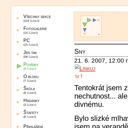
Všechny sekce
(116 článků)
Fotogalerie
(14 článků)
PC
(15 článků)
Sny
Jen tak
(58 článků)
21. 6. 2007, 12:00
Povídky
(4 články)
O bloku
(7 článků)
Tentokrát jsem 
Škola
(9 článků)
nechutnost... al
Hádanky
divnému.
(3 články)
Štafety
Bylo slizké mlha
(6 článků)
jsem na verandě 
Přihlášení