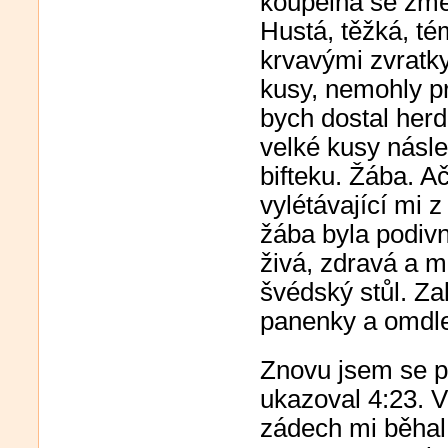
koupelna se změn
Hustá, těžká, té
krvavými zvratky
kusy, nemohly pro
bych dostal herd
velké kusy násl
bifteku. Žába. A
vylétávající mi z
žába byla podiv
živá, zdravá a m
švédský stůl. Za
panenky a omdle
Znovu jsem se pr
ukazoval 4:23. V
zádech mi běhal 