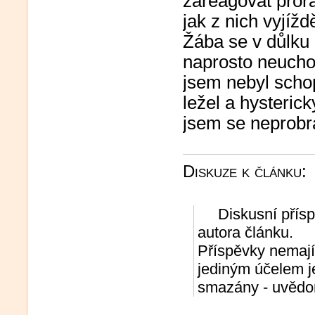
zareagovat proraz
jak z nich vyjíž
Žába se v důlku 
naprosto neuchop
jsem nebyl schop
ležel a hysterick
jsem se neprobra
Diskuze k článku:
Diskusní přísp
autora článku.
Příspěvky nemajíc
jediným účelem j
smazány - uvědom