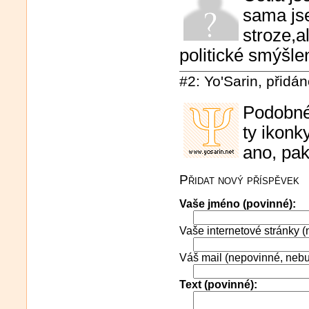
sama js
stroze,a
politické smýšlen
#2: Yo'Sarin, přidá
Podobné 
ty ikonk
ano, pa
Přidat nový příspěvek
Vaše jméno (povinné):
Vaše internetové stránky (n
Váš mail (nepovinné, neb
Text (povinné):