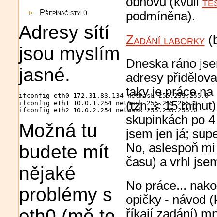
obnovu (kvůli
te
Přepínač stylů
podmíněna).
Adresy sítí
Zadání laborky
(b
jsou myslím
Dneska ráno jsem
jasné.
adresy přidělova
taky je práce na
ifconfig eth0 172.31.83.134 netmask 255.255.255.0

(tzn. < 15 minut
ifconfig eth1 10.0.1.254 netmask 255.255.255.0

ifconfig eth2 10.0.2.254 netmask 255.255.255.0
skupinkách po 4 l
Možná tu
jsem jen já; supe
No, aslespoň mi c
budete mít
času) a vrhl jse
nějaké
No práce... nako
problémy s
opičky - návod 
eth0 (mě to
říkají zadání) m