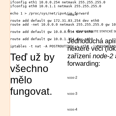
ifconfig eth1 10.0.0.254 netmask 255.255.255.0

ifconfig eth0 10.0.1.1 netmask 255.255.255.0
echo 1 > /proc/sys/net/ipv4/ip_forward
node-4
route add default gw 172.31.83.254 dev eth0

route add -net 10.0.0.0 netmask 255.255.255.0 gw 10
4 → konfigurujte statické s
route add default gw 10.0.0.254 dev eth0
route add default gw 10.0.1.254 dev eth0
Jednoduchá aplik
iptables -t nat -A POSTROUTING -o eth0 -j MASQUERAD
některé věci (lok
Teď už by
zařízení
node-2
forwarding:
všechno
mělo
node-2
fungovat.
node-3
node-4