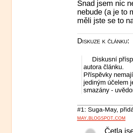
Snad jsem nic n
nebude (a je to
měli jste se to na
Diskuze k článku:
Diskusní přísp
autora článku.
Příspěvky nemajíc
jediným účelem j
smazány - uvědom
#1: Suga-May, přidá
may.blogspot.com
Četla js