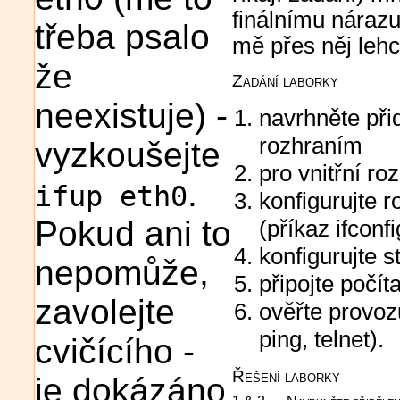
finálnímu nárazu
třeba psalo
mě přes něj lehce
že
Zadání laborky
neexistuje) -
navrhněte při
rozhraním
vyzkoušejte
pro vnitřní ro
.
ifup eth0
konfigurujte r
Pokud ani to
(příkaz ifconfi
konfigurujte s
nepomůže,
připojte počít
zavolejte
ověřte provoz
ping, telnet).
cvičícího -
Řešení laborky
je dokázáno