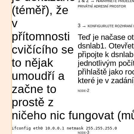
1 & 2 → Navrhněte přidělení 
privátní adresní prostor
(téměř), že
v
3 → konfigurujte rozhraní pr
přítomnosti
Teď je načase ot
dsnlab1. Otevřete
cvičícího se
připojte k dsnla
to nějak
jednotlivým počí
přihlaště jako ro
umoudří a
které je v zadání
začne to
node-2
prostě z
ničeho nic fungovat (mů
ifconfig eth0 10.0.0.1 netmask 255.255.255.0
node-3