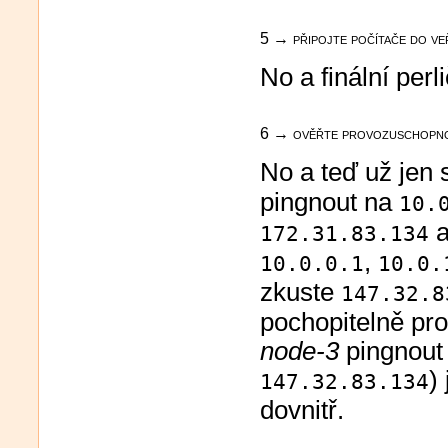
5 → připojte počítače do ve
No a finální per
6 → ověřte provozuschopnost
No a teď už jen 
pingnout na
10.
172.31.83.134
,
10.0.0.1
10.0.
zkuste
147.32.8
pochopitelně pr
node-3
pingnout
)
147.32.83.134
dovnitř.