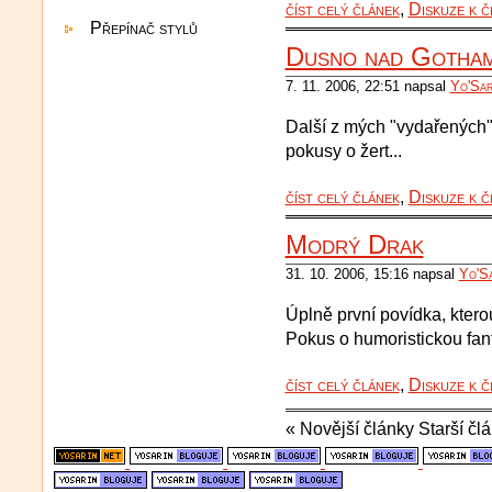
číst celý článek
,
Diskuze k č
Přepínač stylů
Dusno nad Gotham
7. 11. 2006, 22:51 napsal
Yo'Sar
Další z mých "vydařených" p
pokusy o žert...
číst celý článek
,
Diskuze k č
Modrý Drak
31. 10. 2006, 15:16 napsal
Yo'S
Úplně první povídka, ktero
Pokus o humoristickou fan
číst celý článek
,
Diskuze k č
« Novější články Starší čl