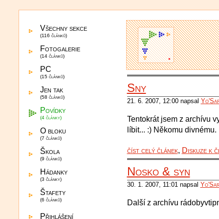
Všechny sekce
(116 článků)
Fotogalerie
(14 článků)
PC
(15 článků)
Sny
Jen tak
(58 článků)
21. 6. 2007, 12:00 napsal
Yo'Sar
Povídky
(4 články)
Tentokrát jsem z archívu 
líbit... :) Někomu divnému.
O bloku
(7 článků)
číst celý článek
,
Diskuze k č
Škola
(9 článků)
Nosko & syn
Hádanky
(3 články)
30. 1. 2007, 11:01 napsal
Yo'Sar
Štafety
(6 článků)
Další z archívu rádobyvtip
Přihlášení